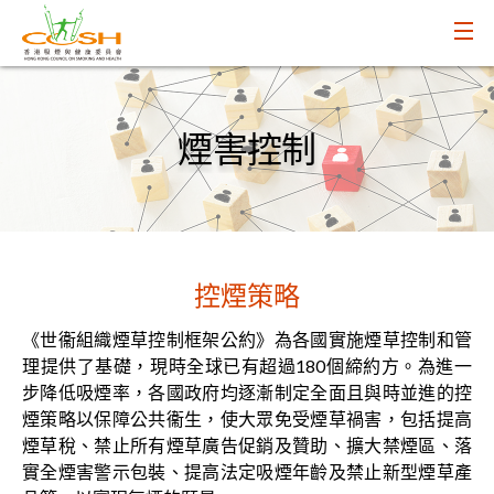
煙害控制
控煙策略
《世衞組織煙草控制框架公約》為各國實施煙草控制和管
理提供了基礎，現時全球已有超過180個締約方。為進一
步降低吸煙率，各國政府均逐漸制定全面且與時並進的控
煙策略以保障公共衞生，使大眾免受煙草禍害，包括提高
煙草稅、禁止所有煙草廣告促銷及贊助、擴大禁煙區、落
實全煙害警示包裝、提高法定吸煙年齡及禁止新型煙草產