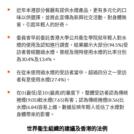
近年本港部分餐廳有提供水煙產品，更有多元化的口
味以供選擇，並將此宣傳為新興社交活動，對身體無
害，引起年輕人的好奇。
委員會早前委託香港大學公共衞生學院就年輕人對水
煙的使用及認知進行調查，結果顯示大部分(94.5%)受
訪者曾經聽過水煙。曾經及現時使用水煙的比率分別
為30.4%及13.4%。
在從未使用過水煙的受訪者當中，超過四分之一受訪
者有意使用水煙(27.4%)。
在0 (最低)至10 (最高)的量度下，整體受訪者認為傳統
捲煙(9.05)較水煙(7.65)有害；認為傳統捲煙(8.56)比
水煙(6.84)容易上癮。數據反映年輕人低估了水煙對
身體帶來的影響。
世界衞生組織的建議及香港的法例