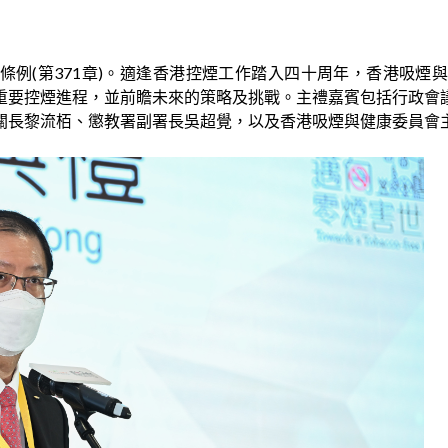
)條例(第371章)。適逢香港控煙工作踏入四十周年，香港吸煙與
重要控煙進程，並前瞻未來的策略及挑戰。主禮嘉賓包括行政會
關長黎流栢、懲教署副署長吳超覺，以及香港吸煙與健康委員會