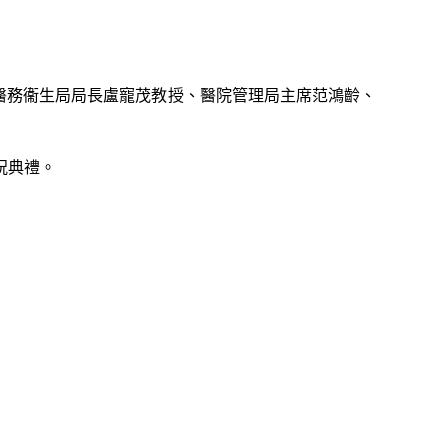
、醫務衞生局局長盧寵茂教授、醫院管理局主席范鴻齡、
祝典禮。