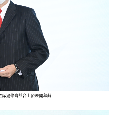
主席湯修齊於台上發表開幕辭。