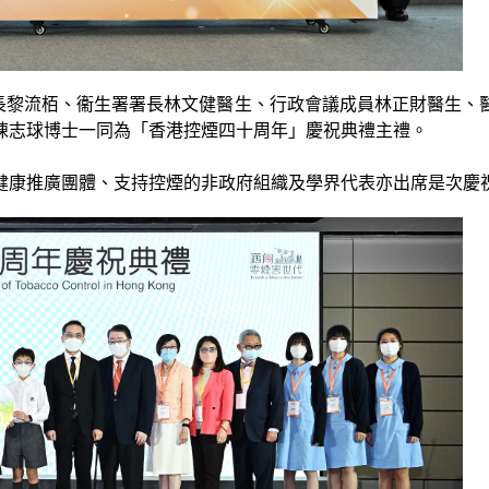
關長黎流栢、衞生署署長林文健醫生、行政會議成員林正財醫生
陳志球博士一同為「香港控煙四十周年」慶祝典禮主禮。
健康推廣團體、支持控煙的非政府組織及學界代表亦出席是次慶